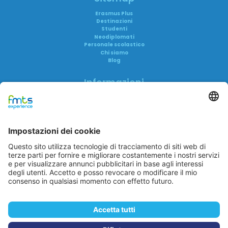
Erasmus Plus
Destinazioni
Studenti
Neodiplomati
Personale scolastico
Chi siamo
Blog
Informazioni
Informativa privacy
Informativa AI
Trasparenza
Accreditamenti
FAQ
Reclami
FMTS Group
FMTS Lavoro
FMTS Formazione
In Cibum Lab
A me è Successo
Eduwork
Itaca Education
In Cibum