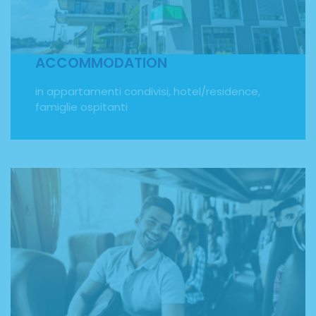
già fatto per te. Potrai scegliere se soggiornare in
appartamenti condivisi, hotel o residence o fare
un'esperienza alla pari diventando ospite di una
famiglia del posto.
ACCOMMODATION
in appartamenti condivisi, hotel/residence,
famiglie ospitanti
TRASPORTI
transfer per l’aeroporto e travel card per i trasporti
pubblici durante il soggiorno. Ti aiutiamo a raggiungere
la meta del tuo viaggio studio accompagnandoti