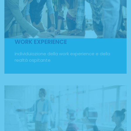
individuazione della work experience e
dell’organizzazione ospitante. Con il nostro programma
di soggiorni studio all'estero potrai fare un'esperienza di
tirocinio all'estero e sperimentare le tue conoscenze sul
piano pratico, affinare le tue competenze professionali e
sviluppare le soft skills necessarie in ambito lavorativo.
WORK EXPERIENCE
individuiazione della work experience e della
realtà ospitante
CORSI DI LINGUA