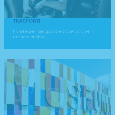
dall'Italia fino a destinazione! Saremo noi a fornirti i
biglietti aerei sia per l'andata sia per il ritorno. Inoltre,
riceverai una carta trasporti per utilizzare i mezzi pubblici
della città in cui soggiornerai.
TRASPORTI
transfer per l’aeroporto e travel card per i
trasporti pubblici
ATTIVITÀ SOCIO-CULTURALI
Il Programma Erasmus Plus ha come obiettivo anche
quello di favorire l'interscambio culturale tra i paesi
membri della Comunità Europea. Durante il tuo
soggiorno all'estero imparerai una nuova lingua,