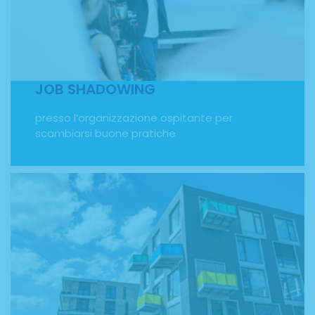
presso l’organizzazione ospitante per scambiarsi buone
pratiche. Attraverso il Programma Erasmus Plus offriamo
al personale scolastico corsi di formazione per docenti
ed esperienze di job shadowing. Grazie all'interscambio
culturale, è possibile sperimentare metodologie
didattiche differenti e conoscere altri istituti scolastici
della comunità europea.
JOB SHADOWING
presso l’organizzazione ospitante per
scambiarsi buone pratiche
ACCOMMODATION
in appartamenti condivisi, hotel/residence, famiglie
ospitanti. Per il tuo soggiorno all'estero non dovrai
preoccuparti di cercare alloggio. FMTS Experience lo ha