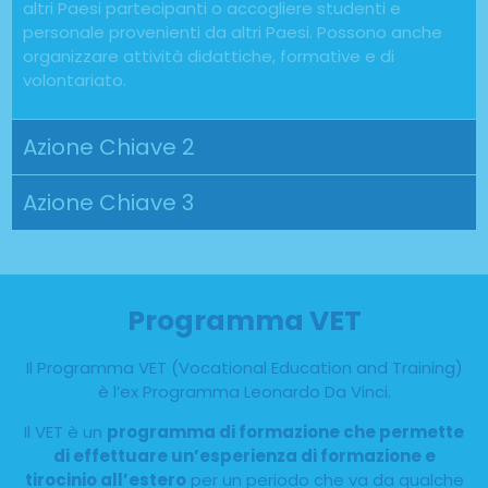
altri Paesi partecipanti o accogliere studenti e
personale provenienti da altri Paesi. Possono anche
organizzare attività didattiche, formative e di
volontariato.
Azione Chiave 2
Azione Chiave 3
Programma VET
Il Programma VET (Vocational Education and Training)
è l’ex Programma Leonardo Da Vinci.​​
Il VET è un
programma di formazione che permette
di effettuare un’esperienza di formazione e
tirocinio all’estero
per un periodo che va da qualche