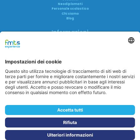
Neodiplomati
Personale scolastico
Chi siamo
Blog
Informazioni
Informativa privacy
Informativa AI
Trasparenza
Accreditamenti
FAQ
Reclami
FMTS Group
FMTS Lavoro
FMTS Formazione
In Cibum Lab
A me è Successo
Eduwork
Itaca Education
In Cibum
© 2025 FMTS Experience S.r.l. | P.IVA: 04044560656 | Tutti i