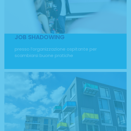
presso l’organizzazione ospitante per scambiarsi buone
pratiche. Attraverso il Programma Erasmus Plus offriamo
al personale scolastico corsi di formazione per docenti
ed esperienze di job shadowing. Grazie all'interscambio
culturale, è possibile sperimentare metodologie
didattiche differenti e conoscere altri istituti scolastici
della comunità europea.
JOB SHADOWING
presso l’organizzazione ospitante per
scambiarsi buone pratiche
ACCOMMODATION
in appartamenti condivisi, hotel/residence, famiglie
ospitanti. Per il tuo soggiorno all'estero non dovrai
preoccuparti di cercare alloggio. FMTS Experience lo ha