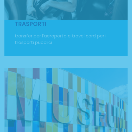
dall'Italia fino a destinazione! Saremo noi a fornirti i
biglietti aerei sia per l'andata sia per il ritorno. Inoltre,
riceverai una carta trasporti per utilizzare i mezzi pubblici
della città in cui soggiornerai.
TRASPORTI
transfer per l’aeroporto e travel card per i
trasporti pubblici
ATTIVITÀ SOCIO-CULTURALI
Il Programma Erasmus Plus ha come obiettivo anche
quello di favorire l'interscambio culturale tra i paesi
membri della Comunità Europea. Durante il tuo
soggiorno all'estero imparerai una nuova lingua,