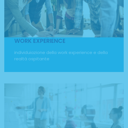
individuazione della work experience e
dell’organizzazione ospitante. Con il nostro programma
di soggiorni studio all'estero potrai fare un'esperienza di
tirocinio all'estero e sperimentare le tue conoscenze sul
piano pratico, affinare le tue competenze professionali e
sviluppare le soft skills necessarie in ambito lavorativo.
WORK EXPERIENCE
individuiazione della work experience e della
realtà ospitante
CORSI DI LINGUA