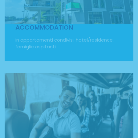
già fatto per te. Potrai scegliere se soggiornare in
appartamenti condivisi, hotel o residence o fare
un'esperienza alla pari diventando ospite di una
famiglia del posto.
ACCOMMODATION
in appartamenti condivisi, hotel/residence,
famiglie ospitanti
TRASPORTI
transfer per l’aeroporto e travel card per i trasporti
pubblici durante il soggiorno. Ti aiutiamo a raggiungere
la meta del tuo viaggio studio accompagnandoti