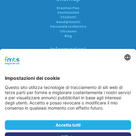
Erasmus Plus
Destinazioni
Studenti
Neodiplomati
Personale scolastico
Chi siamo
Blog
Informazioni
Informativa privacy
Informativa AI
Trasparenza
Accreditamenti
FAQ
Reclami
FMTS Group
FMTS Lavoro
FMTS Formazione
In Cibum Lab
A me è Successo
Eduwork
Itaca Education
In Cibum