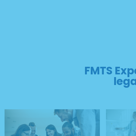
FMTS Expe
lega
CORSI