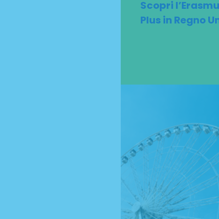
Scopri l’Erasm
Plus in Regno Un