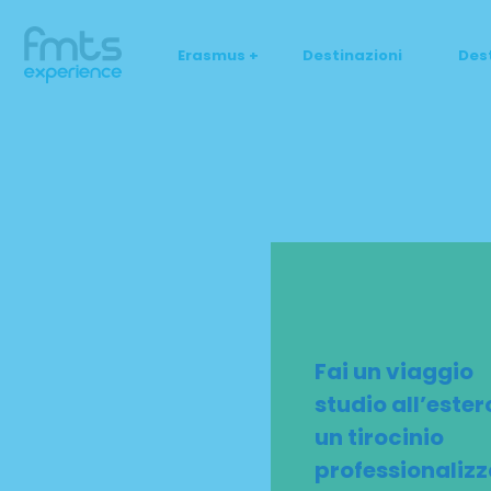
Erasmus +
Destinazioni
Des
Fai un viaggio
studio all’ester
un tirocinio
professionalizz