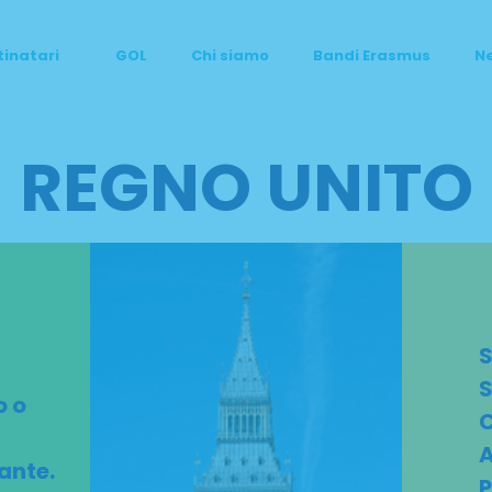
tinatari
GOL
Chi siamo
Bandi Erasmus
N
REGNO UNITO
S
S
o o
A
ante.
P