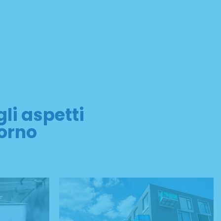
li aspetti
iorno