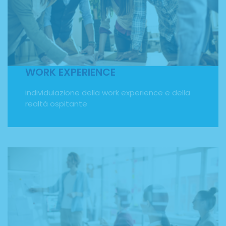
individuazione della work experience e
dell’organizzazione ospitante. Con il nostro programma
di soggiorni studio all'estero potrai fare un'esperienza di
tirocinio all'estero e sperimentare le tue conoscenze sul
piano pratico, affinare le tue competenze professionali e
sviluppare le soft skills necessarie in ambito lavorativo.
WORK EXPERIENCE
individuiazione della work experience e della
realtà ospitante
CORSI DI LINGUA