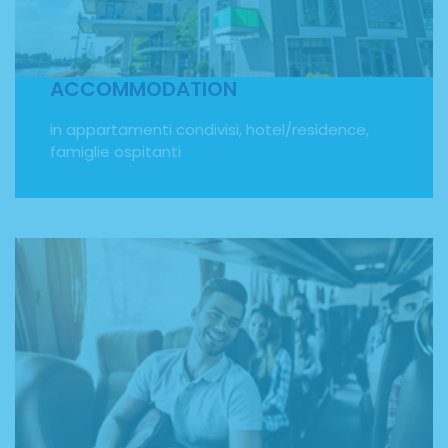
già fatto per te. Potrai scegliere se soggiornare in
appartamenti condivisi, hotel o residence o fare
un'esperienza alla pari diventando ospite di una
famiglia del posto.
ACCOMMODATION
in appartamenti condivisi, hotel/residence,
famiglie ospitanti
TRASPORTI
transfer per l’aeroporto e travel card per i trasporti
pubblici durante il soggiorno. Ti aiutiamo a raggiungere
la meta del tuo viaggio studio accompagnandoti