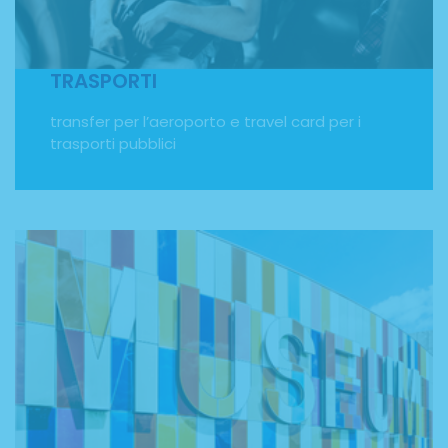
dall'Italia fino a destinazione! Saremo noi a fornirti i
biglietti aerei sia per l'andata sia per il ritorno. Inoltre,
riceverai una carta trasporti per utilizzare i mezzi pubblici
della città in cui soggiornerai.
TRASPORTI
transfer per l’aeroporto e travel card per i
trasporti pubblici
ATTIVITÀ SOCIO-CULTURALI
Il Programma Erasmus Plus ha come obiettivo anche
quello di favorire l'interscambio culturale tra i paesi
membri della Comunità Europea. Durante il tuo
soggiorno all'estero imparerai una nuova lingua,