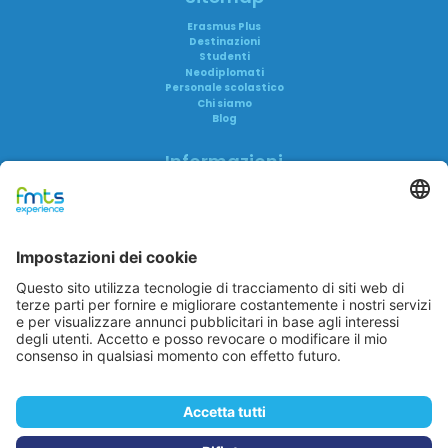
Erasmus Plus
Destinazioni
Studenti
Neodiplomati
Personale scolastico
Chi siamo
Blog
Informazioni
Informativa privacy
Informativa AI
Trasparenza
Accreditamenti
FAQ
Reclami
FMTS Group
FMTS Lavoro
FMTS Formazione
In Cibum Lab
A me è Successo
Eduwork
Itaca Education
In Cibum