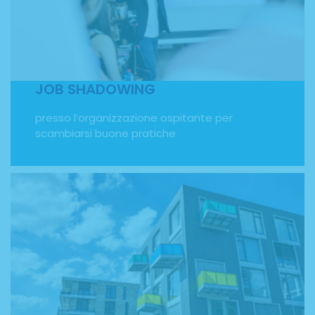
presso l’organizzazione ospitante per scambiarsi buone
pratiche. Attraverso il Programma Erasmus Plus offriamo
al personale scolastico corsi di formazione per docenti
ed esperienze di job shadowing. Grazie all'interscambio
culturale, è possibile sperimentare metodologie
didattiche differenti e conoscere altri istituti scolastici
della comunità europea.
JOB SHADOWING
presso l’organizzazione ospitante per
scambiarsi buone pratiche
ACCOMMODATION
in appartamenti condivisi, hotel/residence, famiglie
ospitanti. Per il tuo soggiorno all'estero non dovrai
preoccuparti di cercare alloggio. FMTS Experience lo ha