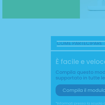
COME PARTECIPARE
È facile e veloc
Compila questo modul
supportato in tutte le 
Compila il modul
*Informati presso la scuola o