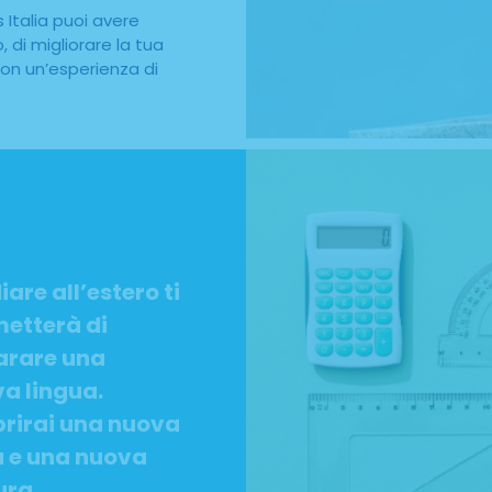
Italia puoi avere
, di migliorare la tua
on un’esperienza di
iare all’estero ti
etterà di
arare una
a lingua.
rirai una nuova
à e una nuova
ura.