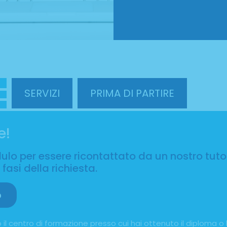
SERVIZI
PRIMA DI PARTIRE
e!
o per essere ricontattato da un nostro tuto
fasi della richiesta.
o
 il centro di formazione presso cui hai ottenuto il diploma o l