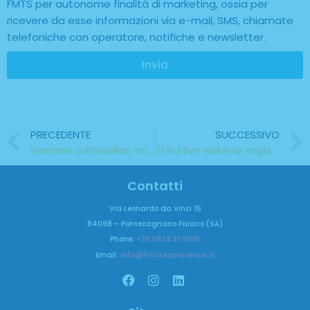
FMTS per autonome finalità di marketing, ossia per
ricevere da esse informazioni via e-mail, SMS, chiamate
telefoniche con operatore, notifiche e newsletter.
Invia
PRECEDENTE
SUCCESSIVO
Erasmus a Bruxelles: cosa vedere in Belgio
Third live webinar organised within the “Overstep” project
Contatti
Via Leonardo da Vinci 15
84098 – Pontecagnano Faiano (SA)
Phone:
+39 0828 370305
Email:
info@fmtsexperience.it