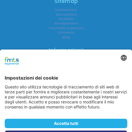
Sitemap
Erasmus Plus
Destinazioni
Studenti
Neodiplomati
Personale scolastico
Chi siamo
Blog
Informazioni
Informativa privacy
Informativa AI
Trasparenza
Accreditamenti
FAQ
Reclami
FMTS Group
FMTS Lavoro
FMTS Formazione
In Cibum Lab
A me è Successo
Eduwork
Itaca Education
In Cibum