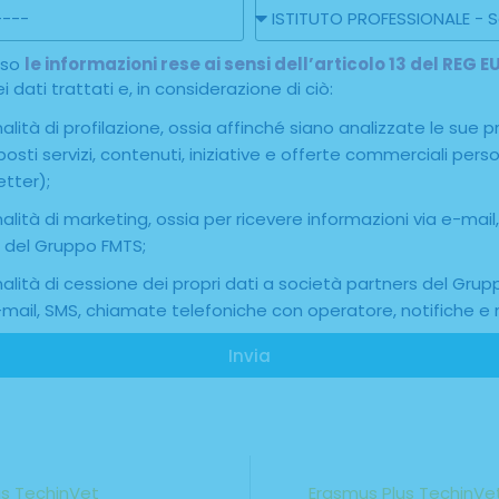
reso
le informazioni rese ai sensi dell’articolo 13 del REG
 dati trattati e, in considerazione di ciò:
lità di profilazione, ossia affinché siano analizzate le sue p
roposti servizi, contenuti, iniziative e offerte commerciali pe
etter);
alità di marketing, ossia per ricevere informazioni via e-ma
à del Gruppo FMTS;
alità di cessione dei propri dati a società partners del Gru
-mail, SMS, chiamate telefoniche con operatore, notifiche e 
Invia
lus TechinVet
Erasmus Plus TechinVet: