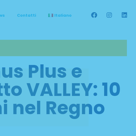
ws
Contatti
Italiano
us Plus e
to VALLEY: 10
ni nel Regno