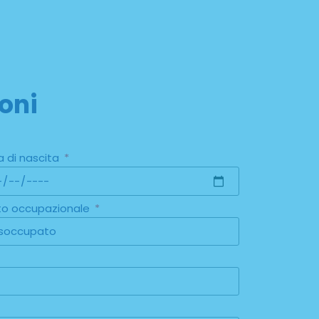
oni
a di nascita
to occupazionale