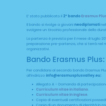
E’ stato pubblicato il
2° bando
Erasmus Plu
Il bando si rivolge a giovani
neodiplomati
nel
svolgere un tirocinio professionale della durat
La partenza è prevista per il mese di luglio 20
preparazione pre-partenza, che si terrà nel m
organizzativi.
Bando Erasmus Plus: 
Per candidarsi al secondo bando Erasmus Plu
all’indirizzo
info@erasmusplusvalley.eu:
Allegato A – Domanda di partecipazion
Curriculum vitae in italiano
.
Curriculum vitae in inglese
.
Copia di eventuali certificazioni possed
Copia di un documento di identità in cors