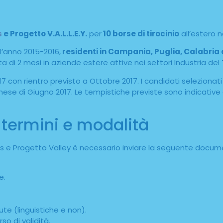
s
e Progetto V.A.L.L.E.Y.
per
10 borse di tirocinio
all’estero n
l’anno 2015-2016,
residenti in Campania, Puglia, Calabria 
a di 2 mesi in aziende estere attive nei settori Industria del 
17 con rientro previsto a Ottobre 2017. I candidati selezionati
ese di Giugno 2017. Le tempistiche previste sono indicative 
termini e modalità
s e Progetto Valley è necessario inviare la seguente docu
e.
ute (linguistiche e non).
o di validità.