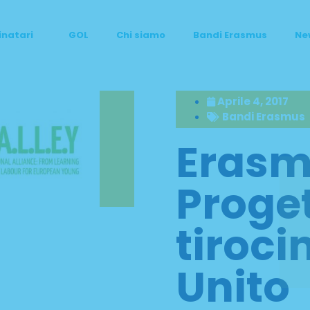
inatari
GOL
Chi siamo
Bandi Erasmus
Ne
Aprile 4, 2017
Bandi Erasmus
Erasm
Proget
tiroci
Unito