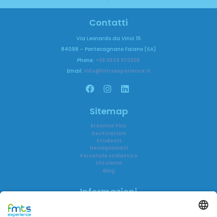
Contatti
Via Leonardo da Vinci 15
84098 – Pontecagnano Faiano (SA)
Phone:
+39 0828 370305
Email:
info@fmtsexperience.it
Sitemap
Erasmus Plus
Destinazioni
Studenti
Neodiplomati
Personale scolastico
Chi siamo
Blog
Informazioni
Informativa privacy
Informativa AI