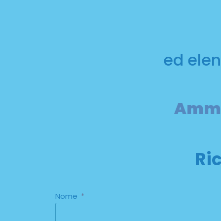
ed elen
Ammes
Ri
Nome