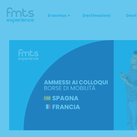
Erasmus +
Destinazioni
Dest