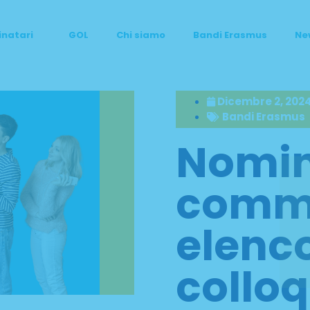
inatari
GOL
Chi siamo
Bandi Erasmus
Ne
Dicembre 2, 202
Bandi Erasmus
Nomi
commi
elenc
colloq