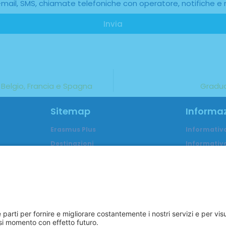
-mail, SMS, chiamate telefoniche con operatore, notifiche e 
Invia
/ Belgio, Francia e Spagna
Gradua
Sitemap
Informaz
Erasmus Plus
Informativ
Destinazioni
Informativa
Studenti
Trasparen
Neodiplomati
Accreditam
Personale scolastico
FAQ
Chi siamo
Reclami
Blog