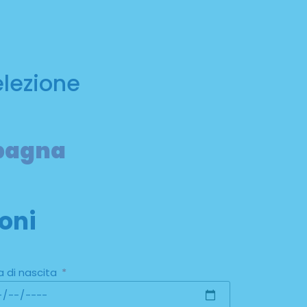
elezione
Spagna
oni
a di nascita