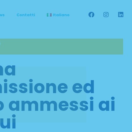
ws
Contatti
Italiano
4
na
ssione ed
o ammessi ai
ui