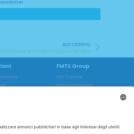
newsletter.
SUCCESSIVO
toria borse di mobilità Francia e Spagna
ioni
FMTS Group
a privacy
FMTS Lavoro
 AI
FMTS Formazione
za
In Cibum Lab
enti
A me è Successo
Eduwork
Itaca Education
In Cibum