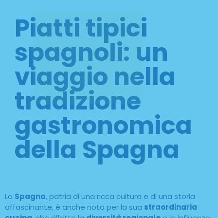
Piatti tipici
spagnoli: un
viaggio nella
tradizione
gastronomica
della Spagna
La
Spagna
, patria di una ricca cultura e di una storia
affascinante, è anche nota per la sua
straordinaria
cucina
, che riflette la
diversità regionale
e le influenze