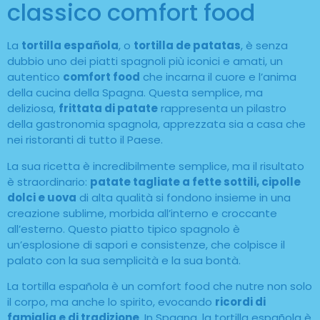
classico comfort food
La
tortilla española
, o
tortilla de patatas
, è senza
dubbio uno dei piatti spagnoli più iconici e amati, un
autentico
comfort food
che incarna il cuore e l’anima
della cucina della Spagna. Questa semplice, ma
deliziosa,
frittata di patate
rappresenta un pilastro
della gastronomia spagnola, apprezzata sia a casa che
nei ristoranti di tutto il Paese.
La sua ricetta è incredibilmente semplice, ma il risultato
è straordinario:
patate tagliate a fette sottili, cipolle
dolci e uova
di alta qualità si fondono insieme in una
creazione sublime, morbida all’interno e croccante
all’esterno. Questo piatto tipico spagnolo è
un’esplosione di sapori e consistenze, che colpisce il
palato con la sua semplicità e la sua bontà.
La tortilla española è un comfort food che nutre non solo
il corpo, ma anche lo spirito, evocando
ricordi di
famiglia e di tradizione
. In Spagna, la tortilla española è