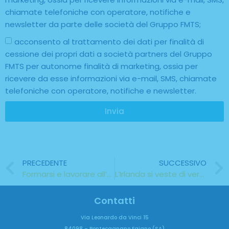
chiamate telefoniche con operatore, notifiche e
newsletter da parte delle società del Gruppo FMTS;
acconsento al trattamento dei dati per finalità di
cessione dei propri dati a società partners del Gruppo
FMTS per autonome finalità di marketing, ossia per
ricevere da esse informazioni via e-mail, SMS, chiamate
telefoniche con operatore, notifiche e newsletter.
Invia
PRECEDENTE
SUCCESSIVO
Formarsi e lavorare all’estero con Erasmus Plus
L’Irlanda si veste di verde in occasione della festa di San Patrizio
Contatti
Via Leonardo da Vinci 15
84098 – Pontecagnano Faiano (SA)