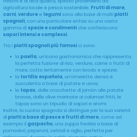
freschi e di alta qualità, spesso provenienti da
agricoltura locale e pesca sostenibile.
Frutti di mare
,
carni
,
verdure
e
legumi
sono alla base di molti
piatti
spagnoli
, con una particolare enfasi su una vasta
gamma di
spezie e condimenti
che conferiscono
sapori intensi e complessi
.
Tra i
piatti spagnoli più famosi
ci sono:
la
paella
, un’icona gastronomica che rappresenta
la perfetta fusione di riso, verdure, carne o frutti di
mare, cotto lentamente con brodo e spezie;
la
tortilla
española
, un’omelette densa e
succulenta a base di patate e uova;
le
tapas
, dalle crocchette di jamón alle patate
bravas, dalle olive marinate ai calamari fritti, le
tapas sono un tripudio di sapori e aromi.
Inoltre, la cucina spagnola si distingue per la sua varietà
di
piatti a base di pesce e frutti di mare
, come ad
esempio il
gazpacho
, una zuppa fredda a base di
pomodori, peperoni, cetrioli e aglio, perfetta per