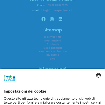
Phone:
+39 0828 370305
Email:
info@fmtsexperience.it
Sitemap
Erasmus Plus
Destinazioni
Studenti
Neodiplomati
Personale scolastico
Chi siamo
Blog
Informazioni
Informativa privacy
Informativa AI
Trasparenza
Accreditamenti
FAQ
Reclami
FMTS Group