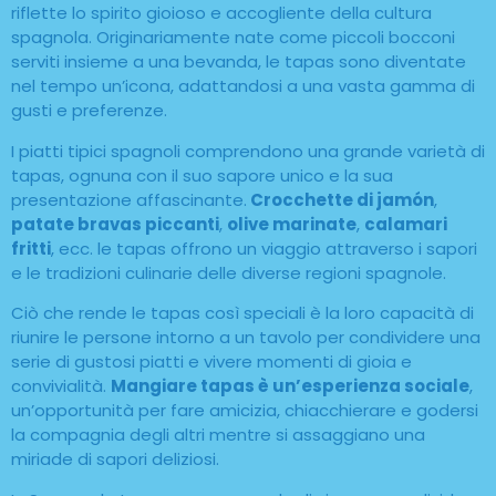
riflette lo spirito gioioso e accogliente della cultura
spagnola. Originariamente nate come piccoli bocconi
serviti insieme a una bevanda, le tapas sono diventate
nel tempo un’icona, adattandosi a una vasta gamma di
gusti e preferenze.
I piatti tipici spagnoli comprendono una grande varietà di
tapas, ognuna con il suo sapore unico e la sua
presentazione affascinante.
Crocchette di jamón
,
patate bravas piccanti
,
olive marinate
,
calamari
fritti
, ecc. le tapas offrono un viaggio attraverso i sapori
e le tradizioni culinarie delle diverse regioni spagnole.
Ciò che rende le tapas così speciali è la loro capacità di
riunire le persone intorno a un tavolo per condividere una
serie di gustosi piatti e vivere momenti di gioia e
convivialità.
Mangiare tapas è un’esperienza sociale
,
un’opportunità per fare amicizia, chiacchierare e godersi
la compagnia degli altri mentre si assaggiano una
miriade di sapori deliziosi.