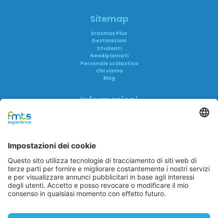
Sitemap
Erasmus Plus
Destinazioni
Studenti
Neodiplomati
Personale scolastico
Chi siamo
Blog
Informazioni
Informativa privacy
Informativa AI
Trasparenza
Accreditamenti
FAQ
Reclami
FMTS Group
FMTS Lavoro
FMTS Formazione
In Cibum Lab
A me è Successo
Eduwork