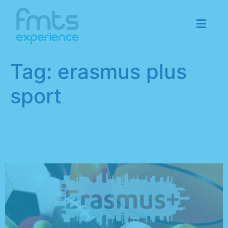
Tag:
erasmus plus
sport
Erasmsus Plus Sport e i
fondi europei per lo sport