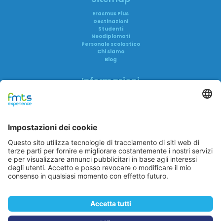
Erasmus Plus
Destinazioni
Studenti
Neodiplomati
Personale scolastico
Chi siamo
Blog
Informazioni
Informativa privacy
Informativa AI
Trasparenza
Accreditamenti
FAQ
Reclami
FMTS Group
FMTS Lavoro
FMTS Formazione
In Cibum Lab
A me è Successo
Eduwork
Itaca Education
In Cibum