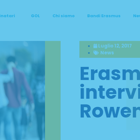
inatari
GOL
Chi siamo
Bandi Erasmus
Ne
Luglio 12, 2017
News
Erasm
interv
Rowen