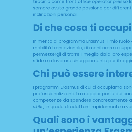
tirocinio come front office operator presso 
sempre avuto grande passione per differenti 
inclinazioni personali.
Di che cosa ti occu
In merito al programma Erasmus, il mio ruolo è q
mobilità transazionale, di monitorare e suppo
permettergli di trarre il meglio dalla loro 
sfide e a lavorare sinergicamente per il raggi
Chi può essere inter
I programmi Erasmus di cui ci occupiamo sono 
professionalizzanti. La maggior parte dei can
competenze da spendere concretamente all’in
skills,
in grado di adattarsi rapidamente a var
Quali sono i vantagg
un’esperienza Eras