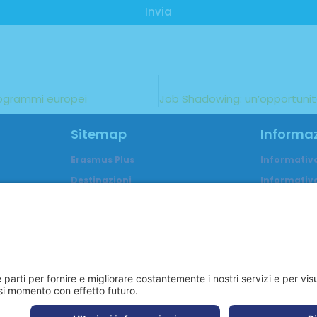
Invia
programmi europei
Sitemap
Informaz
Erasmus Plus
Informativ
Destinazioni
Informativa
Studenti
Trasparen
Neodiplomati
Accreditam
Personale scolastico
FAQ
Chi siamo
Reclami
Blog