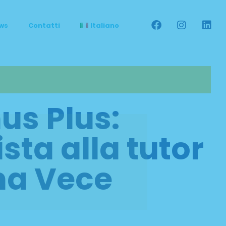
ws
Contatti
Italiano
us Plus:
ista alla tutor
a Vece