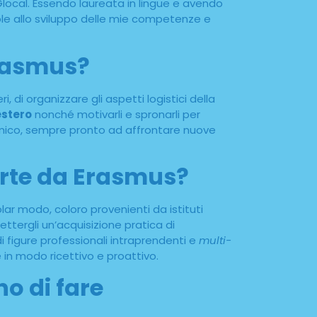
local. Essendo laureata in lingue e avendo
ole allo sviluppo delle mie competenze e
Erasmus?
, di organizzare gli aspetti logistici della
estero
nonché motivarli e spronarli per
namico, sempre pronto ad affrontare nuove
ferte da Erasmus?
ar modo, coloro provenienti da istituti
ttergli un’acquisizione pratica di
figure professionali intraprendenti e
multi-
 in modo ricettivo e proattivo.
o di fare