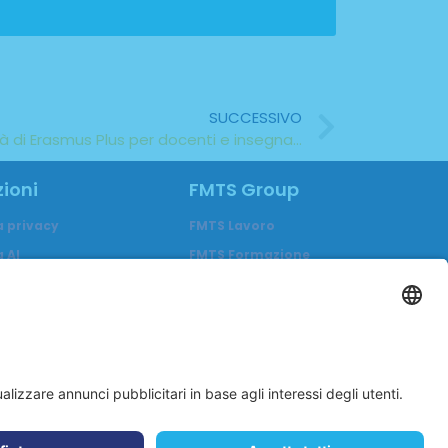
SUCCESSIVO
Job Shadowing: un’opportunità di Erasmus Plus per docenti e insegnanti
ioni
FMTS Group
a privacy
FMTS Lavoro
 AI
FMTS Formazione
za
In Cibum Lab
enti
A me è Successo
Eduwork
Itaca Education
In Cibum