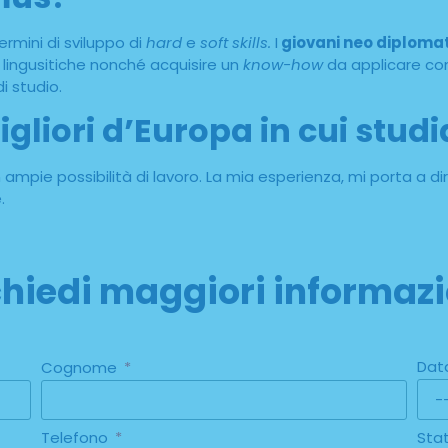
rmini di sviluppo di
hard
e
soft skills.
I
giovani neo diploma
à lingusitiche nonché acquisire un
know-how
da applicare co
di studio.
igliori d’Europa in cui stud
on ampie possibilità di lavoro. La mia esperienza, mi porta a di
.
chiedi maggiori informazi
Dat
Cognome
Telefono
Sta