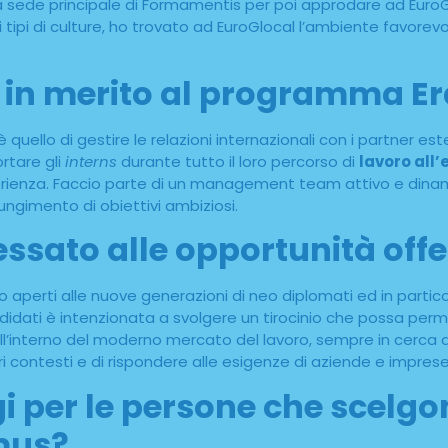
la sede principale di Formamentis per poi approdare ad EuroG
tipi di culture, ho trovato ad EuroGlocal l’ambiente favorev
pi in merito al programma 
uello di gestire le relazioni internazionali con i partner esteri
rtare gli
interns
durante tutto il loro percorso di
lavoro all’
esperienza. Faccio parte di un management team attivo e di
ungimento di obiettivi ambiziosi.
essato alle opportunità of
aperti alle nuove generazioni di neo diplomati ed in particol
didati è intenzionata a svolgere un tirocinio che possa perme
terno del moderno mercato del lavoro, sempre in cerca di 
i contesti e di rispondere alle esigenze di aziende e imprese
i per le persone che scelgon
mus?