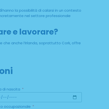
ti
hanno la possibilità di calarsi in un contesto
ncretamente nel settore professionale
iare e lavorare?
re che anche l’Irlanda, soprattutto Cork, offre
oni
a di nascita
to occupazionale